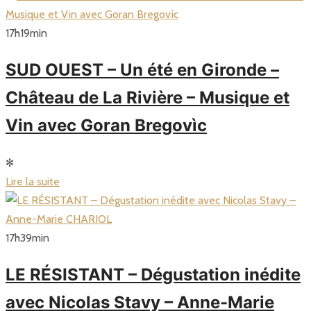
17
h
19
min
SUD OUEST – Un été en Gironde –
Château de La Rivière – Musique et
Vin avec Goran Bregovìc
✻
Lire la suite
17
h
39
min
LE RÉSISTANT – Dégustation inédite
avec Nicolas Stavy – Anne-Marie