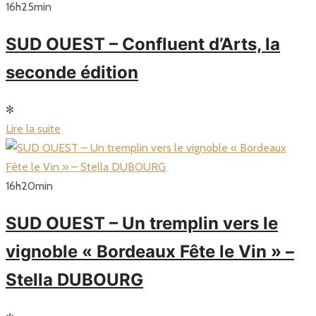
16
h
25
min
SUD OUEST – Confluent d’Arts, la
seconde édition
✻
Lire la suite
16
h
20
min
SUD OUEST – Un tremplin vers le
vignoble « Bordeaux Fête le Vin » –
Stella DUBOURG