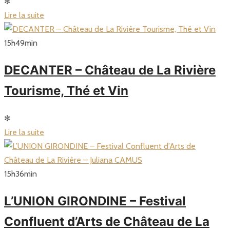
✻
Lire la suite
15
h
49
min
DECANTER – Château de La Rivière
Tourisme, Thé et Vin
✻
Lire la suite
15
h
36
min
L’UNION GIRONDINE – Festival
Confluent d’Arts de Château de La