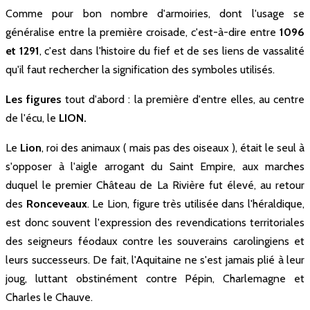
Comme pour bon nombre d'armoiries, dont l'usage se
En 769, Charlemagne alors en pleine
généralise entre la première croisade, c'est-à-dire entre
1096
reconquête de l’Aquitaine, décida
d’établir un camp fortifié près du
et 1291
, c'est dans l'histoire du fief et de ses liens de vassalité
tertre, « Campus Francorum », un
oppidum qui deviendra plus tard
qu'il faut rechercher la signification des symboles utilisés.
Fronsac. ...
Les figures
tout d'abord : la première d'entre elles, au centre
de l'écu, le
LION.
Le
Lion
, roi des animaux ( mais pas des oiseaux ), était le seul à
s'opposer à l'aigle arrogant du Saint Empire, aux marches
duquel le premier Château de La Rivière fut élevé, au retour
des
Ronceveaux
. Le Lion, figure très utilisée dans l'héraldique,
est donc souvent l'expression des revendications territoriales
des seigneurs féodaux contre les souverains carolingiens et
leurs successeurs. De fait, l'Aquitaine ne s'est jamais plié à leur
joug, luttant obstinément contre Pépin, Charlemagne et
Charles le Chauve.