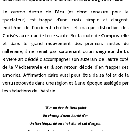
Le canton dextre de l'écu (et donc senestre pour le
spectateur) est frappé d'une
René Mortier
croix
, simple et d'argent,
Quarré 1900 -
emblème de l'occident chrétien et marque distinctive des
1925
Croisés
au retour de terre sainte. Sur la route de
Compostelle
et dans le grand mouvement des premiers siècles du
Monsieur René Mortier-Quarré
millénaire, il ne serait pas surprenant qu'un
seigneur de La
propriétaire au début du 20ème
siècle a l'idée ingénieuse de faire
Rivière
ait décidé d'accompagner son suzerain de l'autre côté
l'élevage des vins dans ...
de la Méditerranée et, à son retour, décide d'en frapper ses
armoiries. Affirmation claire aussi peut-être de sa foi et de la
vertu retrouvée dans une région et à une époque assiégée par
les séductions de l'hérésie.
"Sur un écu de tiers point
En champ d'azur bordé d'or
Un lion léopardé en chef d'or et cul d'argent