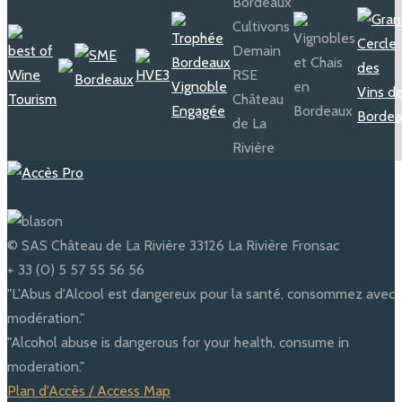
Jean Balluteaud
1925 - 1960
En 1925, Jean Balluteaud fit
l’acquisition du domaine et donna
© SAS Château de La Rivière 33126 La Rivière Fronsac
aux caves souterraines une
importance nouvelle avec un
chemin de visite...
+ 33 (0) 5 57 55 56 56
"L'Abus d'Alcool est dangereux pour la santé, consommez avec
modération."
"Alcohol abuse is dangerous for your health, consume in
moderation."
Plan d'Accès / Access Map