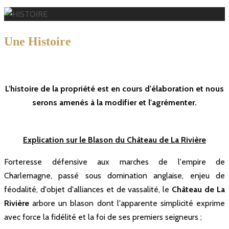
U
ne Histoire
depuis 769
L'histoire de la propriété est en cours d'élaboration et nous
Lire la suite ...
Lire la suite ...
Lire la suite ...
Lire la suite ...
Lire la suite ...
Lire la suite ...
Lire la suite ...
serons amenés à la modifier et l'agrémenter.
Explication sur le Blason du Château de La Rivière
Forteresse défensive aux marches de l'empire de
Charlemagne, passé sous domination anglaise, enjeu de
féodalité, d'objet d'alliances et de vassalité, le
Château de La
Rivière
arbore un blason dont l'apparente simplicité exprime
Charlemagne en
avec force la fidélité et la foi de ses premiers seigneurs ;
l'an 769