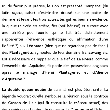
Ici, de façon plus précise, le Lion est présenté '"rampant" (du
latin
rapere
, saisir), c'est-à-dire dressé sur une patte de
derrière et levant les trois autres, les griffes bien en évidence,
la queue relevée en arrière, fier (poil hérissé) et surtout avec
une crinière peu fournie qui le fait très distinctement
s'apparenter (référence esthétique ou affirmation d'une
fidélité ?) aux
Léopards
(bien que ne regardant pas de face )
des
Plantagenêts
, symboles de leur domaine
franco-anglais
.
Est-il nécessaire de rappeler que le fief de La Rivière, comme
l'ensemble de l'Aquitaine, fit partie des possessions anglaises
après le
mariage
d'
Henri Plantagenêt et d'Aliénor
d'Aquitaine
?
La double queue nouée
de l'animal est plus étonnante. La
légende voudrait qu'elle symbolise la réunion sous le contrôle
de
Gaston de l'Isle
(qui fit construire le château actuel) des
deux rivières qui bordent le domaine : la
Dordogne
et l'
Isle
.