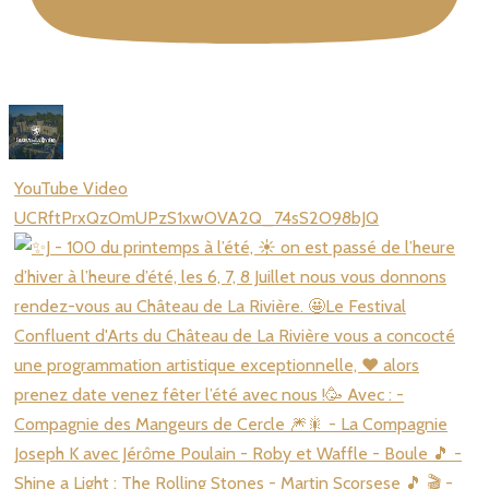
YouTube Video
UCRftPrxQzOmUPzS1xwOVA2Q_74sS2O98bJQ