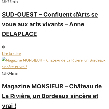
15
h
25
min
SUD-OUEST – Confluent d’Arts se
voue aux arts vivants – Anne
DELAPLACE
✻
Lire la suite
15
h
04
min
Magazine MONSIEUR – Château de
La Rivière, un Bordeaux sincère et
vrai !