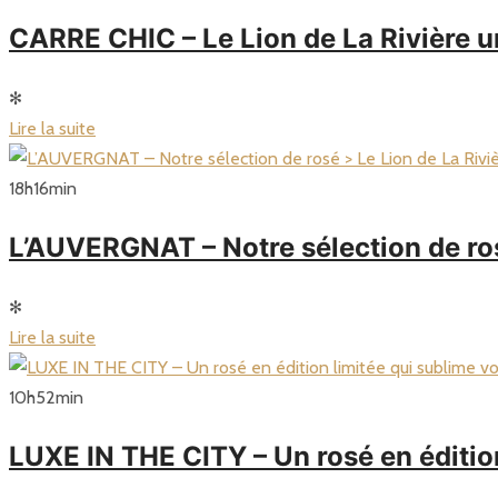
CARRE CHIC – Le Lion de La Rivière u
✻
Lire la suite
18
h
16
min
L’AUVERGNAT – Notre sélection de ros
✻
Lire la suite
10
h
52
min
LUXE IN THE CITY – Un rosé en édition