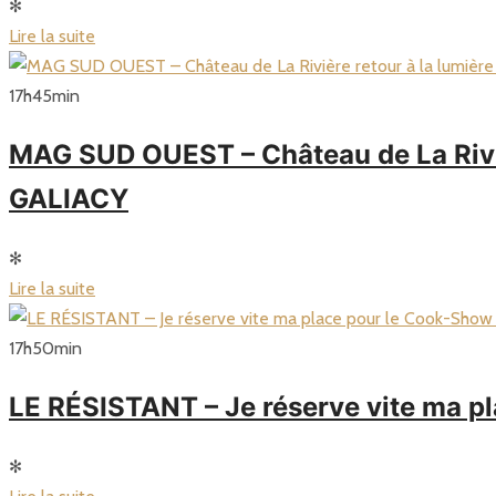
✻
Lire la suite
17
h
45
min
MAG SUD OUEST – Château de La Rivièr
GALIACY
✻
Lire la suite
17
h
50
min
LE RÉSISTANT – Je réserve vite ma 
✻