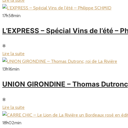
Lire la suite
17
h
58
min
L’EXPRESS – Spécial Vins de l’été – 
✻
Lire la suite
13
h
16
min
UNION GIRONDINE – Thomas Dutronc, r
✻
Lire la suite
18
h
02
min