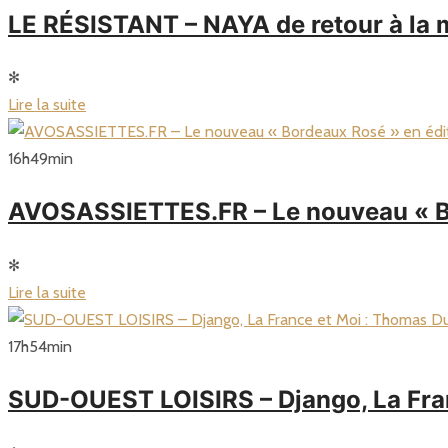
LE RÉSISTANT – NAYA de retour à la m
✻
Lire la suite
16
h
49
min
AVOSASSIETTES.FR – Le nouveau « Bo
✻
Lire la suite
17
h
54
min
SUD-OUEST LOISIRS – Django, La Fra