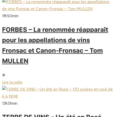
11
h
50
min
FORBES – La renommée réapparaît
pour les appellations de vins
Fronsac et Canon-Fronsac – Tom
MULLEN
✻
Lire la suite
13
h
31
min