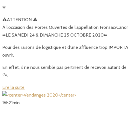
✻
⚠️ATTENTION ⚠️
À l’occasion des Portes Ouvertes de l’appellation Fronsac/Ca
➡️LE SAMEDI 24 & DIMANCHE 25 OCTOBRE 2020⬅️
Pour des raisons de logistique et d’une affluence trop IMPORTA
ouvrir.
En effet, il ne nous semble pas pertinent de recevoir autant de 
🦠.
Lire la suite
16
h
21
min