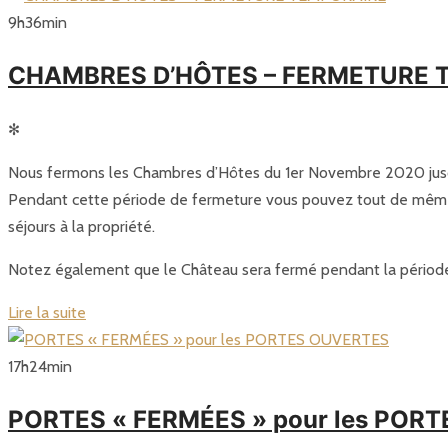
9
h
36
min
CHAMBRES D’HÔTES – FERMETURE 
✻
Nous fermons les Chambres d’Hôtes du 1er Novembre 2020 jusqu
Pendant cette période de fermeture vous pouvez tout de même n
séjours à la propriété.
Notez également que le Château sera fermé pendant la périod
Lire la suite
17
h
24
min
PORTES « FERMÉES » pour les POR