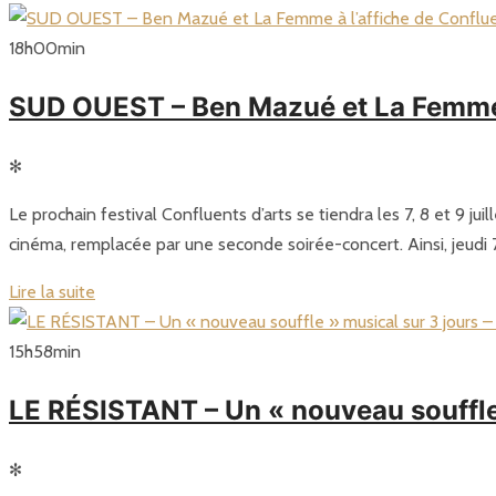
18
h
00
min
SUD OUEST – Ben Mazué et La Femme à 
✻
Le prochain festival Confluents d’arts se tiendra les 7, 8 et 9 j
cinéma, remplacée par une seconde soirée-concert. Ainsi, jeudi 7
Lire la suite
15
h
58
min
LE RÉSISTANT – Un « nouveau souffl
✻