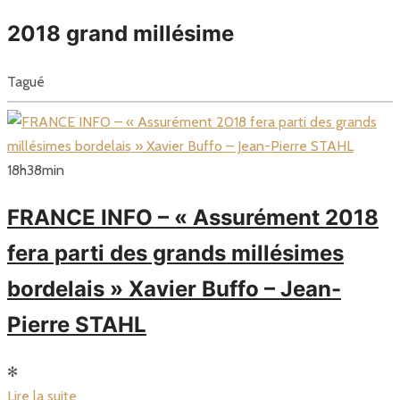
2018 grand millésime
Tagué
18
h
38
min
FRANCE INFO – « Assurément 2018
fera parti des grands millésimes
bordelais » Xavier Buffo – Jean-
Pierre STAHL
✻
Lire la suite