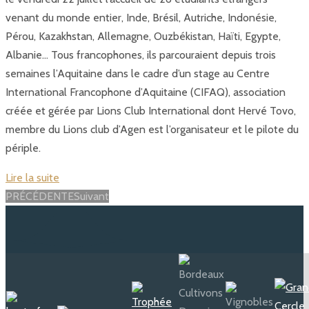
venant du monde entier, Inde, Brésil, Autriche, Indonésie,
Pérou, Kazakhstan, Allemagne, Ouzbékistan, Haïti, Egypte,
Albanie… Tous francophones, ils parcouraient depuis trois
semaines l’Aquitaine dans le cadre d’un stage au Centre
International Francophone d’Aquitaine (CIFAQ), association
créée et gérée par Lions Club International dont Hervé Tovo,
membre du Lions club d’Agen est l’organisateur et le pilote du
périple.
Lire la suite
Posts
PRÉCÉDENTE
Suivant
navigation