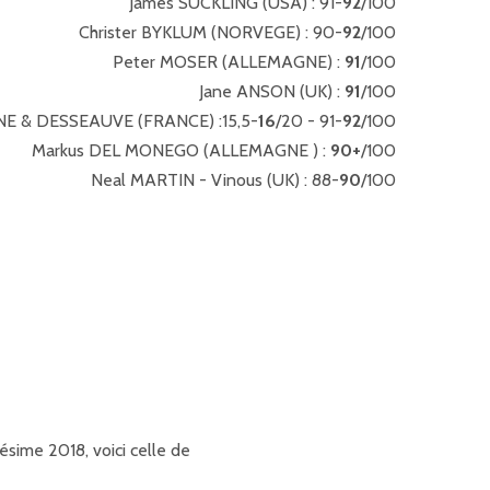
James SUCKLING (USA) : 91-
92
/100
Christer BYKLUM (NORVEGE) : 90-
92
/100
Peter MOSER (ALLEMAGNE) :
91
/100
Jane ANSON (UK) :
91
/100
E & DESSEAUVE (FRANCE) :15,5-
16
/20 - 91-
92
/100
Markus DEL MONEGO (ALLEMAGNE ) :
90+
/100
Neal MARTIN - Vinous (UK) : 88-
90
/100
lésime 2018, voici celle de