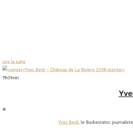
Lire la suite
11
h
31
min
Yve
✻
Yves Beck
, le Buckestator, journalis