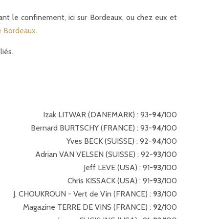
nt le confinement, ici sur Bordeaux, ou chez eux et
e Bordeaux.
iés.
Izak LITWAR (DANEMARK) : 93-
94
/100
Bernard BURTSCHY (FRANCE) : 93-
94
/100
Yves BECK (SUISSE) : 92-
94
/100
Adrian VAN VELSEN (SUISSE) : 92-
93
/100
Jeff LEVE (USA) : 91-
93
/100
Chris KISSACK (USA) : 91-
93
/100
J. CHOUKROUN - Vert de Vin (FRANCE) :
93
/100
Magazine TERRE DE VINS (FRANCE) :
92
/100