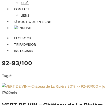
360°
CONTACT
LIENS
🛒 BOUTIQUE EN LIGNE
FACEBOOK
TRIPADVISOR
INSTAGRAM
92-93/100
Tagué
17
h
22
min