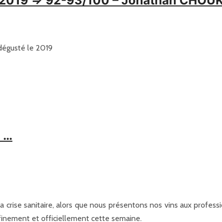
ère 2019 => 92-93/100 – Jonathan C
égusté le 2019
9 …
 crise sanitaire, alors que nous présentons nos vins aux professi
finement et officiellement cette semaine.