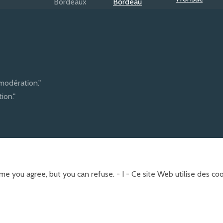
modération."
ion."
e you agree, but you can refuse. - I - Ce site Web utilise des c