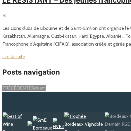
LE RÉSISTANT – Des jeunes francopho
✻
Les Lions clubs de Libourne et de Saint-Emilion ont organisé le v
Kazakhstan, Allemagne, Ouzbékistan, Haïti, Egypte, Albanie… Tou
Francophone d’Aquitaine (CIFAQ), association créée et gérée par
Lire la suite
Posts navigation
PRÉCÉDENTE
Suivant