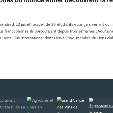
nes du monde entier découvrent la r
endredi 22 juillet l’accueil de 26 étudiants étrangers venant du m
s francophones, ils parcouraient depuis trois semaines l’Aquitain
 Lions Club International dont Hervé Tovo, membre du Lions club d