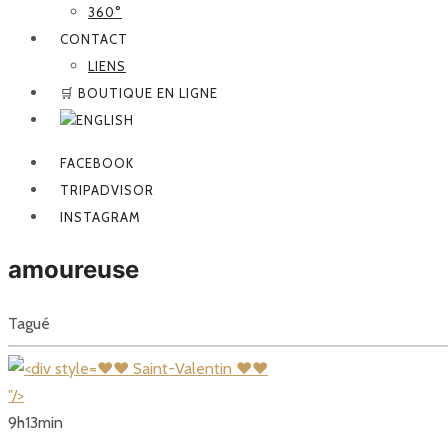
360°
CONTACT
LIENS
🛒 BOUTIQUE EN LIGNE
FACEBOOK
TRIPADVISOR
INSTAGRAM
amoureuse
Tagué
❤❤ Saint-Valentin ❤❤
"/>
9
h
13
min