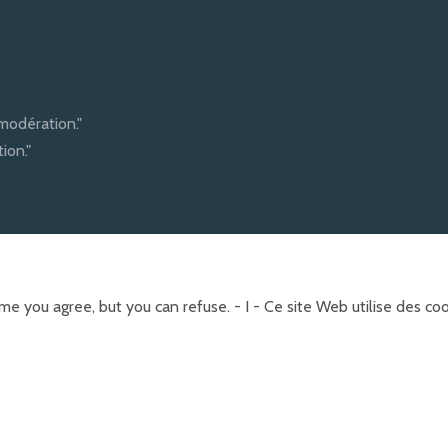
modération."
ion."
e you agree, but you can refuse. - I - Ce site Web utilise des c