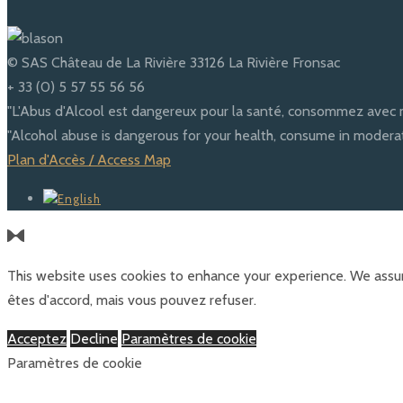
© SAS Château de La Rivière 33126 La Rivière Fronsac
+ 33 (0) 5 57 55 56 56
"L'Abus d'Alcool est dangereux pour la santé, consommez avec 
"Alcohol abuse is dangerous for your health, consume in moderat
Plan d'Accès / Access Map
This website uses cookies to enhance your experience. We assum
êtes d'accord, mais vous pouvez refuser.
Acceptez
Decline
Paramètres de cookie
Paramètres de cookie