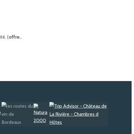
té. (
offre..