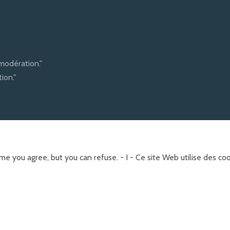
modération."
ion."
e you agree, but you can refuse. - I - Ce site Web utilise des c