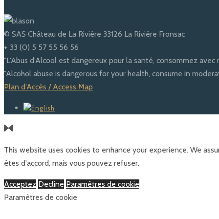
© SAS Château de La Rivière 33126 La Rivière Fronsac
+ 33 (0) 5 57 55 56 56
"L'Abus d'Alcool est dangereux pour la santé, consommez avec 
"Alcohol abuse is dangerous for your health, consume in moderat
Plan d'Accès / Access Map
This website uses cookies to enhance your experience. We assum
êtes d'accord, mais vous pouvez refuser.
Acceptez
Decline
Paramètres de cookie
Paramètres de cookie