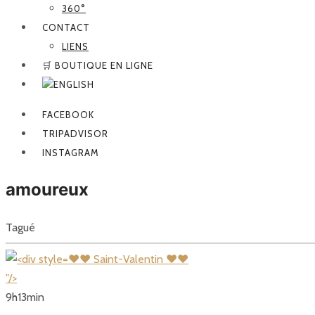
360°
CONTACT
LIENS
🛒 BOUTIQUE EN LIGNE
FACEBOOK
TRIPADVISOR
INSTAGRAM
amoureux
Tagué
❤❤ Saint-Valentin ❤❤
"/>
9
h
13
min