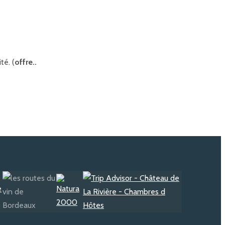
té. (
offre..