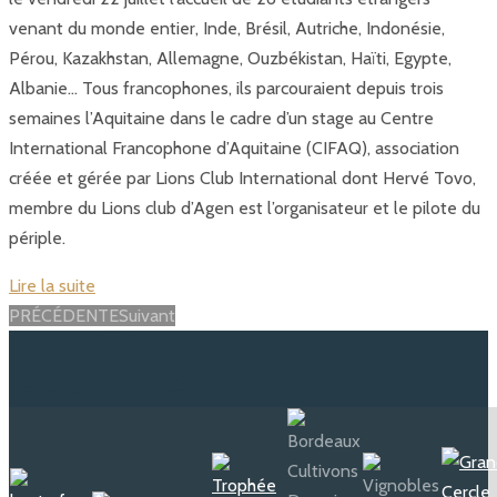
venant du monde entier, Inde, Brésil, Autriche, Indonésie,
Pérou, Kazakhstan, Allemagne, Ouzbékistan, Haïti, Egypte,
Albanie… Tous francophones, ils parcouraient depuis trois
semaines l’Aquitaine dans le cadre d’un stage au Centre
International Francophone d’Aquitaine (CIFAQ), association
créée et gérée par Lions Club International dont Hervé Tovo,
membre du Lions club d’Agen est l’organisateur et le pilote du
périple.
Lire la suite
Posts
PRÉCÉDENTE
Suivant
navigation