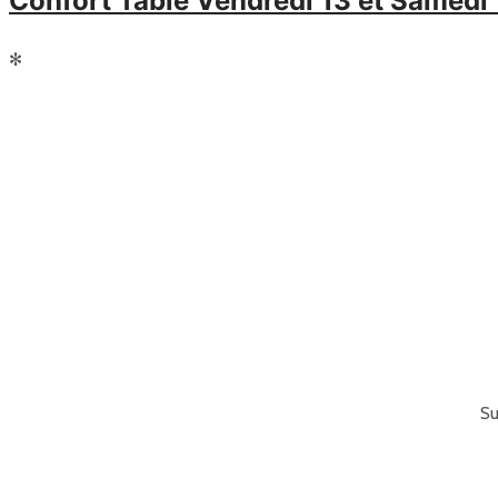
Confort Table Vendredi 13 et Samed
✻
Su