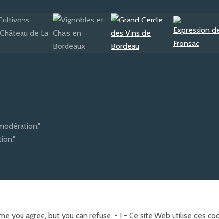
modération."
ion."
e you agree, but you can refuse. - I - Ce site Web utilise des c