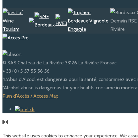
© SAS Château de La Rivière 33126 La Rivière Fronsac
+ 33 (0) 5 57 55 56 56
"L'Abus d'Alcool est dangereux pour la santé, consommez avec 
"Alcohol abuse is dangerous for your health, consume in moderat
Plan d'Accès / Access Map
This website uses cookies to enhance your experience. We assum