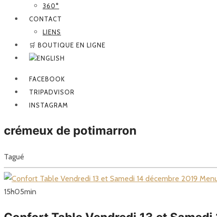
360°
CONTACT
LIENS
🛒 BOUTIQUE EN LIGNE
FACEBOOK
TRIPADVISOR
INSTAGRAM
crémeux de potimarron
Tagué
15
h
05
min