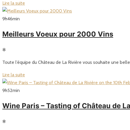
Lire la suite
9
h
46
min
Meilleurs Voeux pour 2000 Vins
✻
Toute l’équipe du Château de La Rivière vous souhaite une bel
Lire la suite
9
h
52
min
Wine Paris – Tasting of Château de La
✻