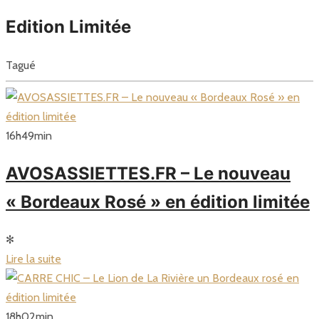
Edition Limitée
Tagué
16
h
49
min
AVOSASSIETTES.FR – Le nouveau
« Bordeaux Rosé » en édition limitée
✻
Lire la suite
18
h
02
min