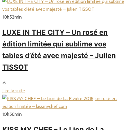
10
h
52
min
LUXE IN THE CITY – Un rosé en
édition limitée qui sublime vos
tables d’été avec majesté – Julien
TISSOT
✻
Lire la suite
10
h
58
min
KISS MY CHEF – Le Lion de La