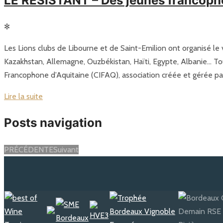
LE RÉSISTANT – Des jeunes francopho
✻
Les Lions clubs de Libourne et de Saint-Emilion ont organisé le v
Kazakhstan, Allemagne, Ouzbékistan, Haïti, Egypte, Albanie… Tou
Francophone d’Aquitaine (CIFAQ), association créée et gérée par
Lire la suite
Posts navigation
PRÉCÉDENTE
Suivant