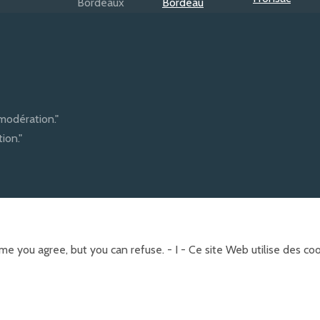
modération."
ion."
e you agree, but you can refuse. - I - Ce site Web utilise des c