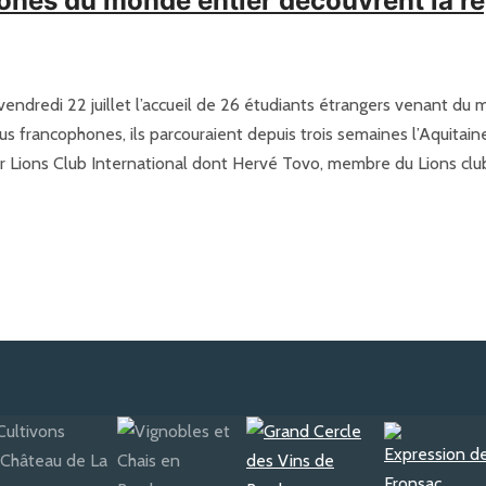
nes du monde entier découvrent la r
endredi 22 juillet l’accueil de 26 étudiants étrangers venant du m
s francophones, ils parcouraient depuis trois semaines l’Aquitain
 Lions Club International dont Hervé Tovo, membre du Lions club d