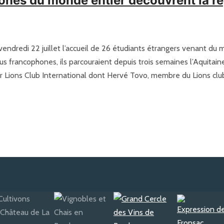
nes du monde entier découvrent la r
endredi 22 juillet l’accueil de 26 étudiants étrangers venant du m
s francophones, ils parcouraient depuis trois semaines l’Aquitain
 Lions Club International dont Hervé Tovo, membre du Lions club d