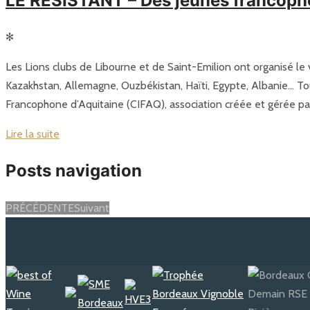
LE RÉSISTANT – Des jeunes francopho
✻
Les Lions clubs de Libourne et de Saint-Emilion ont organisé le v
Kazakhstan, Allemagne, Ouzbékistan, Haïti, Egypte, Albanie… Tou
Francophone d’Aquitaine (CIFAQ), association créée et gérée par
Lire la suite
Posts navigation
PRÉCÉDENTE
Suivant