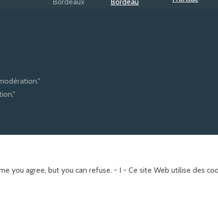
modération."
ion."
e you agree, but you can refuse. - I - Ce site Web utilise des c