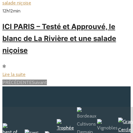
12
h
12
min
ICI PARIS – Testé et Approuvé, le
blanc de La Rivière et une salade
niçoise
✻
Lire la suite
Posts
PRÉCÉDENTE
Suivant
navigation