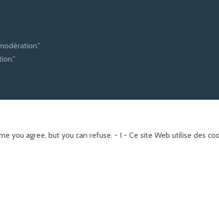
modération."
ion."
e you agree, but you can refuse. - I - Ce site Web utilise des c