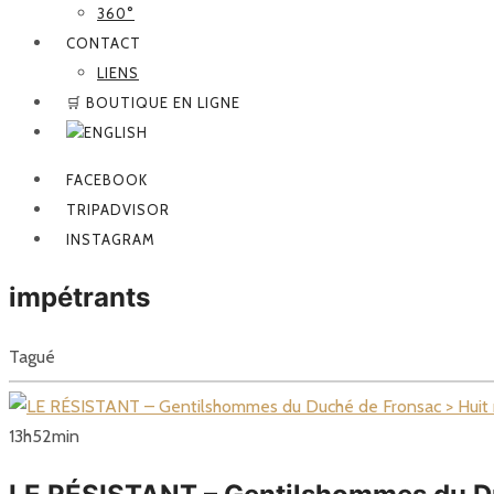
360°
CONTACT
LIENS
🛒 BOUTIQUE EN LIGNE
FACEBOOK
TRIPADVISOR
INSTAGRAM
impétrants
Tagué
13
h
52
min