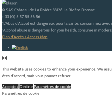
© SAS Château de La Rivière 33126 La Rivière Fronsac
+ 33 (0) 5 57 55 56 56
"L'Abus d'Alcool est dangereux pour la santé, consommez avec 
"Alcohol abuse is dangerous for your health, consume in moderat
Plan d'Accès / Access Map
This website uses cookies to enhance your experience. We assum
êtes d'accord, mais vous pouvez refuser.
Acceptez
Decline
Paramètres de cookie
Paramètres de cookie