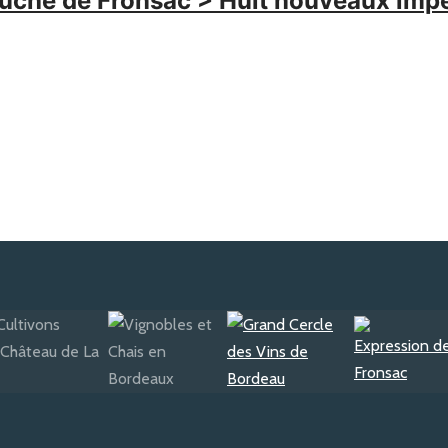
hé de Fronsac > Huit nouveaux impétr