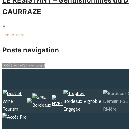
LE RÉSISTANT – Gentilshommes du Duc
CAURRAZE
✻
Lire la suite
Posts navigation
PRÉCÉDENTE
Suivant