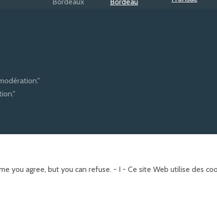
modération."
ion."
e you agree, but you can refuse. - I - Ce site Web utilise des c