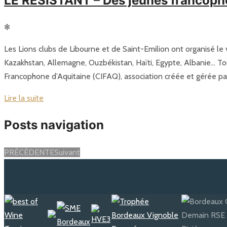
LE RÉSISTANT – Des jeunes francopho
✻
Les Lions clubs de Libourne et de Saint-Emilion ont organisé le v
Kazakhstan, Allemagne, Ouzbékistan, Haïti, Egypte, Albanie… Tou
Francophone d’Aquitaine (CIFAQ), association créée et gérée par
Lire la suite
Posts navigation
PRÉCÉDENTE
Suivant