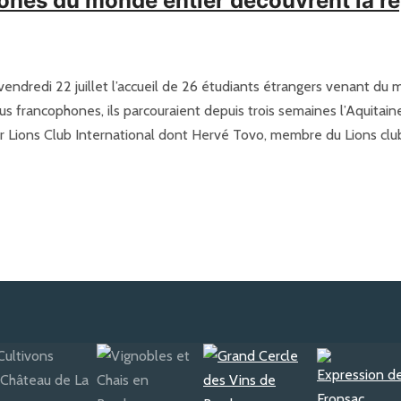
nes du monde entier découvrent la r
endredi 22 juillet l’accueil de 26 étudiants étrangers venant du m
s francophones, ils parcouraient depuis trois semaines l’Aquitain
 Lions Club International dont Hervé Tovo, membre du Lions club d