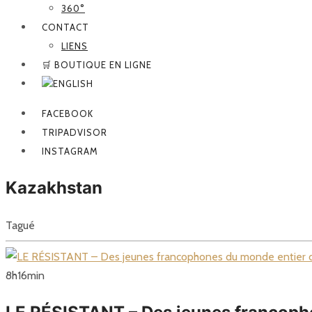
360°
CONTACT
LIENS
🛒 BOUTIQUE EN LIGNE
FACEBOOK
TRIPADVISOR
INSTAGRAM
Kazakhstan
Tagué
8
h
16
min