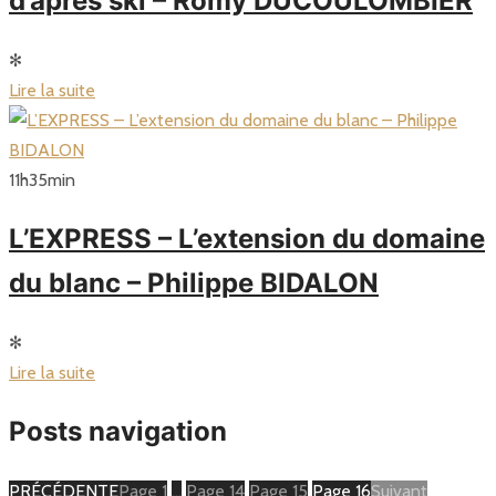
d’après ski – Romy DUCOULOMBIER
✻
Lire la suite
11
h
35
min
L’EXPRESS – L’extension du domaine
du blanc – Philippe BIDALON
✻
Lire la suite
Posts navigation
PRÉCÉDENTE
Page
1
…
Page
14
Page
15
Page
16
Suivant