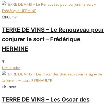
12
h
03
min
TERRE DE VINS – Le Renouveau pour
conjurer le sort – Frédérique
HERMINE
✻
Lire la suite
11
h
53
min
TERRE DE VINS – Les Oscar des