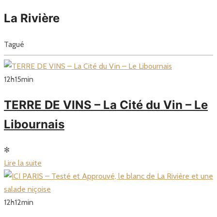
La Rivière
Tagué
12
h
15
min
TERRE DE VINS – La Cité du Vin – Le
Libournais
✻
Lire la suite
12
h
12
min