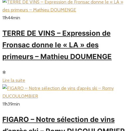
11
h
44
min
TERRE DE VINS – Expression de
Fronsac donne le « LA » des
primeurs – Mathieu DOUMENGE
✻
Lire la suite
11
h
39
min
FIGARO – Notre sélection de vins