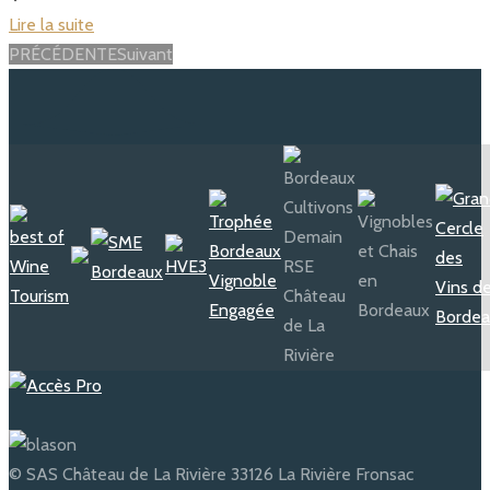
Lire la suite
Posts
PRÉCÉDENTE
Suivant
navigation
© SAS Château de La Rivière 33126 La Rivière Fronsac