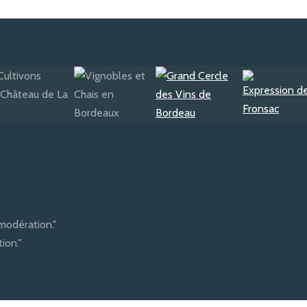
modération."
ion."