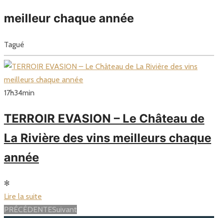
meilleur chaque année
Tagué
17
h
34
min
TERROIR EVASION – Le Château de
La Rivière des vins meilleurs chaque
année
✻
Lire la suite
Posts
PRÉCÉDENTE
Suivant