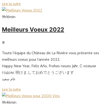
Lire la suite
9
h
16
min
Meilleurs Voeux 2022
✻
Toute l’équipe du Château de La Rivière vous présente ses
meilleurs voeux pour l’année 2022.
Happy New Year, Feliz Año, Frohes neues Jahr, С новым
годом, 明けま,しておめでとうございます
عام سعيد
Lire la suite
9
h
46
min