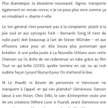
Plus dramatique, la deuxième nouveauté, Signes, transporte
également en terrain connu. « Je ne peux plus vivre comme ça
en m’oubliant », chante-t-elle.
Le ton général n’est pourtant pas à la complainte, plutôt à la
joie soul et aux syncopes funk - Bernard’s Song (Il n’est de
nulle part) doit beaucoup à l’art de Stevie WOnder - et aux
effusions salsa pour un Alia Souza plus portoricain que
brésilien. A une polka jouée à La Nouvelle Orléans avec cette
Chanson sur l’a drôle de vie redevenue un tube grâce au film
Tout ce qui brille (2010), qu’elle termine en cat, ou au rock
sudiste façon Lynyrd Skynyrd pour On m’attend là-bas.
Ni Le Maudit, ni Besoin de personnes ni Vancouver ne
manquent à l’appel, et qui s’en plaindra? Généreuse, Sanson
laisse à son fiston, Chris Stills, le soin d’interpréter seule une
de ses créations (Where Love is Found), avant d’annonce une