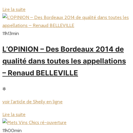
Lire la suite
11
h
13
min
L’OPINION – Des Bordeaux 2014 de
qualité dans toutes les appellations
– Renaud BELLEVILLE
✻
voir l’article de Sheily en ligne
Lire la suite
11
h
00
min