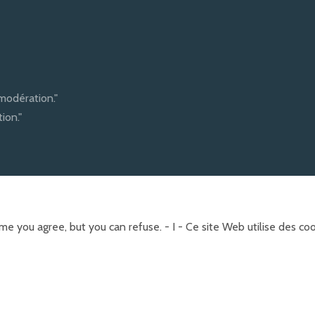
modération."
ion."
e you agree, but you can refuse. - I - Ce site Web utilise des c