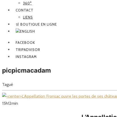
360°
CONTACT
LIENS
🛒 BOUTIQUE EN LIGNE
FACEBOOK
TRIPADVISOR
INSTAGRAM
picpicmacadam
Tagué
15
h
12
min