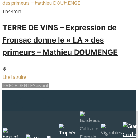
11
h
44
min
TERRE DE VINS – Expression de
Fronsac donne le « LA » des
primeurs – Mathieu DOUMENGE
✻
Lire la suite
Posts
PRÉCÉDENTE
Suivant
navigation