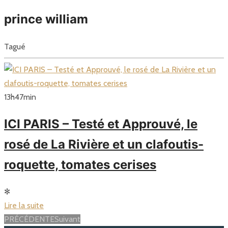
prince william
Tagué
13
h
47
min
ICI PARIS – Testé et Approuvé, le
rosé de La Rivière et un clafoutis-
roquette, tomates cerises
✻
Lire la suite
Posts
PRÉCÉDENTE
Suivant