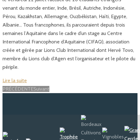
venant du monde entier, Inde, Brésil, Autriche, Indonésie,
Pérou, Kazakhstan, Allemagne, Ouzbékistan, Haïti, Egypte,
Albanie… Tous francophones, ils parcouraient depuis trois
semaines l’Aquitaine dans le cadre d’un stage au Centre
International Francophone d’Aquitaine (CIFAQ), association
créée et gérée par Lions Club International dont Hervé Tovo,
membre du Lions club d’Agen est l’organisateur et le pilote du
périple.
Lire la suite
Posts
PRÉCÉDENTE
Suivant
navigation