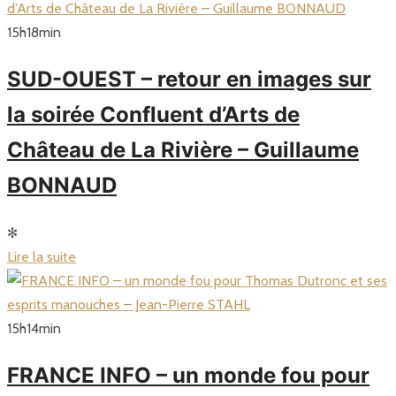
15
h
18
min
SUD-OUEST – retour en images sur
la soirée Confluent d’Arts de
Château de La Rivière – Guillaume
BONNAUD
✻
Lire la suite
15
h
14
min
FRANCE INFO – un monde fou pour