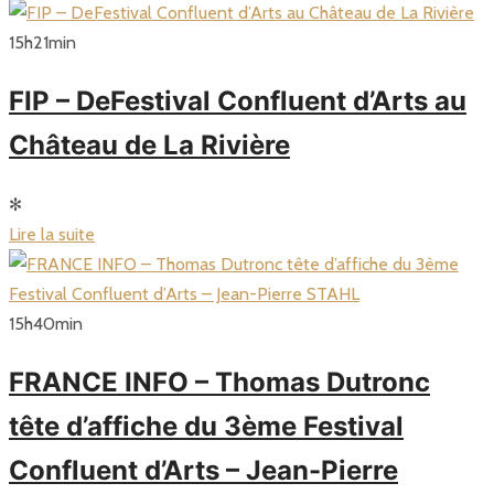
15
h
21
min
FIP – DeFestival Confluent d’Arts au
Château de La Rivière
✻
Lire la suite
15
h
40
min
FRANCE INFO – Thomas Dutronc
tête d’affiche du 3ème Festival
Confluent d’Arts – Jean-Pierre