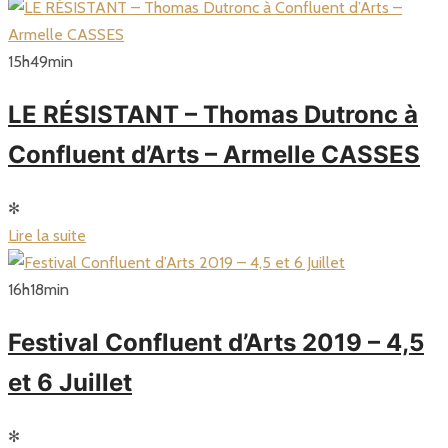
15
h
49
min
LE RÉSISTANT – Thomas Dutronc à
Confluent d’Arts – Armelle CASSES
✻
Lire la suite
16
h
18
min
Festival Confluent d’Arts 2019 – 4,5
et 6 Juillet
✻