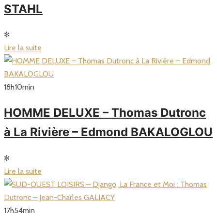
STAHL
✻
Lire la suite
18
h
10
min
HOMME DELUXE – Thomas Dutronc
à La Rivière – Edmond BAKALOGLOU
✻
Lire la suite
17
h
54
min