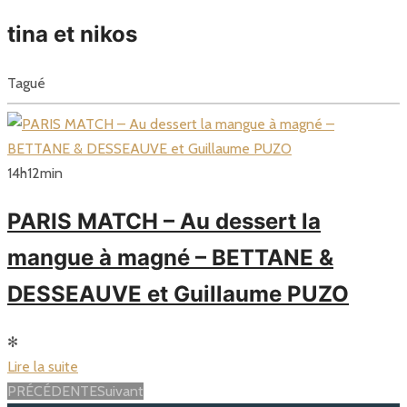
tina et nikos
Tagué
14
h
12
min
PARIS MATCH – Au dessert la
mangue à magné – BETTANE &
DESSEAUVE et Guillaume PUZO
✻
Lire la suite
Posts
PRÉCÉDENTE
Suivant