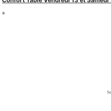
Confort Table Vendredi 13 et Samed
✻
Su