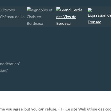
modération."
ion."
e you agree, but you can refuse. - I - Ce site Web utilise des c