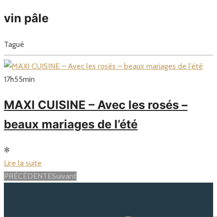
vin pâle
Tagué
17
h
55
min
MAXI CUISINE – Avec les rosés –
beaux mariages de l’été
✻
Lire la suite
Posts
PRÉCÉDENTE
Suivant
navigation