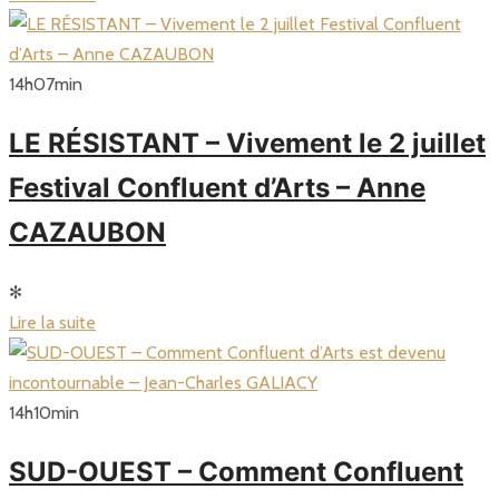
14
h
07
min
LE RÉSISTANT – Vivement le 2 juillet
Festival Confluent d’Arts – Anne
CAZAUBON
✻
Lire la suite
14
h
10
min
SUD-OUEST – Comment Confluent