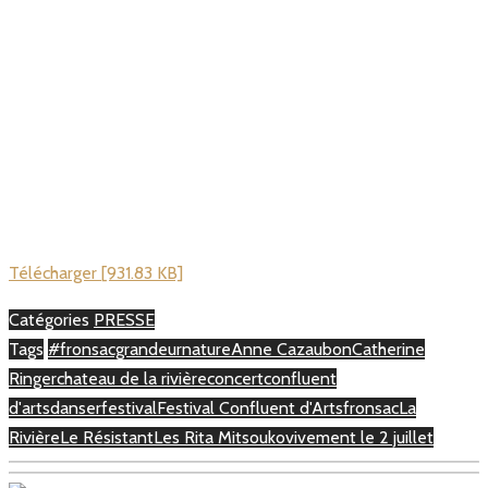
Télécharger [931.83 KB]
Catégories
PRESSE
Tags
#fronsacgrandeurnature
Anne Cazaubon
Catherine
Ringer
chateau de la rivière
concert
confluent
d'arts
danser
festival
Festival Confluent d'Arts
fronsac
La
Rivière
Le Résistant
Les Rita Mitsouko
vivement le 2 juillet