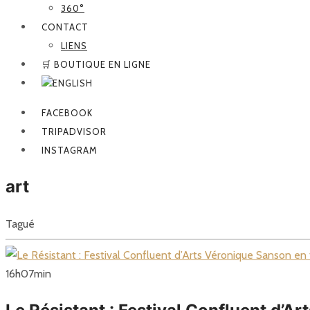
360°
CONTACT
LIENS
🛒 BOUTIQUE EN LIGNE
FACEBOOK
TRIPADVISOR
INSTAGRAM
art
Tagué
16
h
07
min