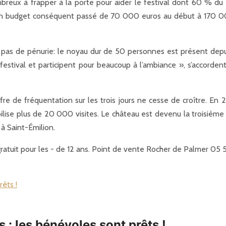
reux à frapper à la porte pour aider le festival dont 60 % du 
e. Un budget conséquent passé de 70 000 euros au début à 170
, pas de pénurie: le noyau dur de 50 personnes est présent depu
 festival et participent pour beaucoup à l’ambiance », s’accorden
e de fréquentation sur les trois jours ne cesse de croître. En 
ise plus de 20 000 visites. Le château est devenu la troisième pr
à Saint-Émilion.
 gratuit pour les - de 12 ans. Point de vente Rocher de Palmer 05
s : les bénévoles sont prêts !