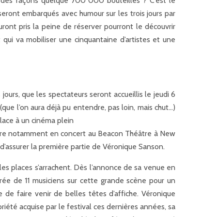
e des façons quelque 700 000 bouteilles ? C’est le
s seront embarqués avec humour sur les trois jours par
ont pris la peine de réserver pourront le découvrir
 qui va mobiliser une cinquantaine d’artistes et une
jours, que les spectateurs seront accueillis le jeudi 6
(que l’on aura déjà pu entendre, pas loin, mais chut…)
place à un cinéma plein
endaire notamment en concert au Beacon Théâtre à New
d’assurer la première partie de Véronique Sanson.
les places s’arrachent. Dès l’annonce de sa venue en
rée de 11 musiciens sur cette grande scène pour un
de faire venir de belles têtes d’affiche. Véronique
oriété acquise par le festival ces dernières années, sa