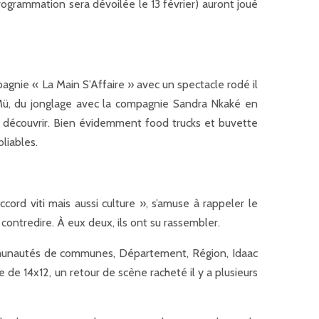
ogrammation sera dévoilée le 13 février) auront joué
pagnie « La Main S’Affaire » avec un spectacle rodé il
Mü, du jonglage avec la compagnie Sandra Nkaké en
. À découvrir. Bien évidemment food trucks et buvette
liables.
ord viti mais aussi culture », s’amuse à rappeler le
 contredire. À eux deux, ils ont su rassembler.
communautés de communes, Département, Région, Idaac
de 14x12, un retour de scène racheté il y a plusieurs