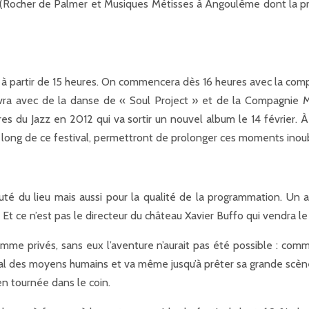
al (Rocher de Palmer et Musiques Métisses à Angoulême dont la pr
rue à partir de 15 heures. On commencera dès 16 heures avec la com
ivra avec de la danse de « Soul Project » et de la Compagnie 
oires du Jazz en 2012 qui va sortir un nouvel album le 14 février
 au long de ce festival, permettront de prolonger ces moments inoub
é du lieu mais aussi pour la qualité de la programmation. Un acc
 Et ce n’est pas le directeur du château Xavier Buffo qui vendra le
comme privés, sans eux l’aventure n’aurait pas été possible : 
ival des moyens humains et va même jusqu’à prêter sa grande scène 
en tournée dans le coin.