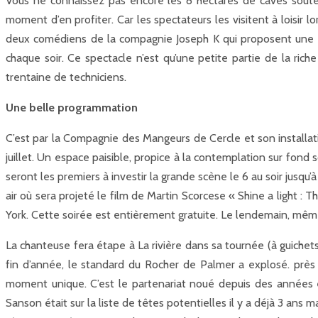
Vous ne connaissez pas encore les 8 hectares de caves souter
moment d’en profiter. Car les spectateurs les visitent à loisir l
deux comédiens de la compagnie Joseph K qui proposent une « c
chaque soir. Ce spectacle n’est qu’une petite partie de la rich
trentaine de techniciens.
Une belle programmation
C’est par la Compagnie des Mangeurs de Cercle et son installation 
juillet. Un espace paisible, propice à la contemplation sur fond
seront les premiers à investir la grande scène le 6 au soir jusqu
air où sera projeté le film de Martin Scorcese « Shine a light
York. Cette soirée est entièrement gratuite. Le lendemain, mêm
La chanteuse fera étape à La rivière dans sa tournée (à guichet
fin d’année, le standard du Rocher de Palmer a explosé. près
moment unique. C’est le partenariat noué depuis des années en
Sanson était sur la liste de têtes potentielles il y a déjà 3 ans