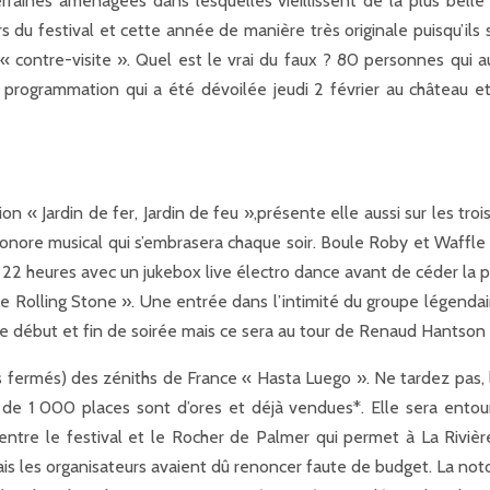
raines aménagées dans lesquelles vieillissent de la plus bell
ors du festival et cette année de manière très originale puisqu’il
ontre-visite ». Quel est le vrai du faux ? 80 personnes qui aur
e programmation qui a été dévoilée jeudi 2 février au château et
« Jardin de fer, Jardin de feu »,présente elle aussi sur les trois 
 sonore musical qui s’embrasera chaque soir. Boule Roby et Waffle 
’à 22 heures avec un jukebox live électro dance avant de céder la 
 : The Rolling Stone ». Une entrée dans l’intimité du groupe lég
e début et fin de soirée mais ce sera au tour de Renaud Hantson 
s fermés) des zéniths de France « Hasta Luego ». Ne tardez pas, 
 de 1 000 places sont d’ores et déjà vendues*. Elle sera entou
tre le festival et le Rocher de Palmer qui permet à La Rivière 
 mais les organisateurs avaient dû renoncer faute de budget. La not