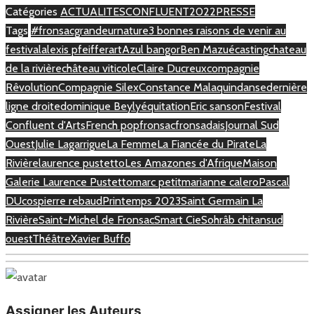
Catégories
ACTUALITES
CONFLUENT2022
PRESSE
Tags
#fronsacgrandeurnature
3 bonnes raisons de venir au
festival
alexis pfeiffer
art
Azul bangor
Ben Mazué
casting
chateau
de la rivière
château viticole
Claire Ducreux
compagnie
Rêvolution
Compagnie Silex
Constance Malaquin
danse
dernière
ligne droite
dominique Beyly
équitation
Eric sanson
Festival
Confluent d'Arts
French pop
fronsac
fronsadais
Journal Sud
Ouest
Julie Lagarrigue
La Femme
La Fiancée du Pirate
La
Rivière
laurence pustetto
Les Amazones d'Afrique
Maison
Galerie Laurence Pustetto
marc petit
marianne calero
Pascal
DUcos
pierre rebaud
Printemps 2023
Saint Germain La
Rivière
Saint-Michel de Fronsac
Smart Cie
Sohrâb chitan
sud
ouest
Théâtre
Xavier Buffo
Assigner les Auteurs