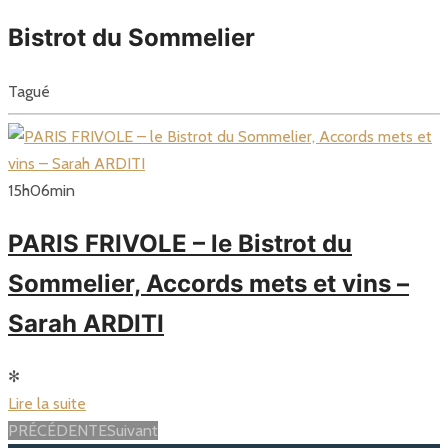
Bistrot du Sommelier
Tagué
15
h
06
min
PARIS FRIVOLE – le Bistrot du
Sommelier, Accords mets et vins –
Sarah ARDITI
✻
Lire la suite
Posts
PRÉCÉDENTE
Suivant