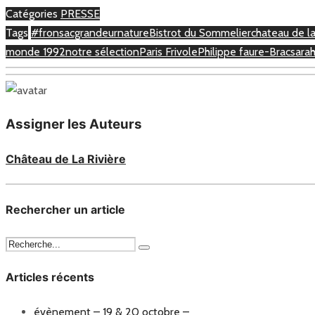
Catégories
PRESSE
Tags
#fronsacgrandeurnature
Bistrot du Sommelier
chateau de la
monde 1992
notre sélection
Paris Frivole
Philippe faure-Brac
sarah
Assigner les Auteurs
Château de La Rivière
Rechercher un article
Articles récents
évènement – 19 & 20 octobre –