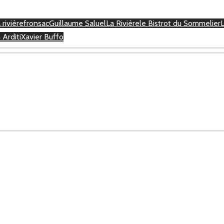
 rivière
fronsac
Guillaume Saluel
La Rivière
le Bistrot du Sommelier
 Arditi
Xavier Buffo