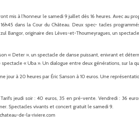
seront mis à l’honneur le samedi 9 juillet dès 16 heures. Avec au p
 16h45 dans la Cour du Château. Deux spec- tacles programmés 
 Azul Bangor, originaire des Lèves-et-Thoumeyragues, un spectacl
son « Deter », un spectacle de danse puissant, enivrant et déter
e spectacle « Uba ». Un dialogue entre deux générations, sur la qu
 jour à 20 heures par Éric Sanson à 10 euros. Une représentatio
. Tarifs jeudi soir : 40 euros, 35 en pré-vente. Vendredi : 36 eu
er. Spectacles vivants et concert gratuit le samedi 9.
.chateau-de-la-riviere.com