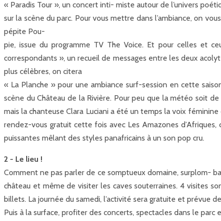
« Paradis Tour », un concert inti- miste autour de l’univers poéti
sur la scène du parc. Pour vous mettre dans l’ambiance, on v
pépite Pou-
pie, issue du programme TV The Voice. Et pour celles et ceu
correspondants », un recueil de messages entre les deux acolyte
plus célèbres, on citera
« La Planche » pour une ambiance surf-session en cette saison 
scène du Château de la Rivière. Pour peu que la météo soit de l
mais la chanteuse Clara Luciani a été un temps la voix féminine 
rendez-vous gratuit cette fois avec Les Amazones d’Afriques
puissantes mêlant des styles panafricains à un son pop cru.
2 - Le lieu !
Comment ne pas parler de ce somptueux domaine, surplom- bant la
château et même de visiter les caves souterraines. 4 visites s
billets. La journée du samedi, l’activité sera gratuite et prévue d
Puis à la surface, profiter des concerts, spectacles dans le parc 