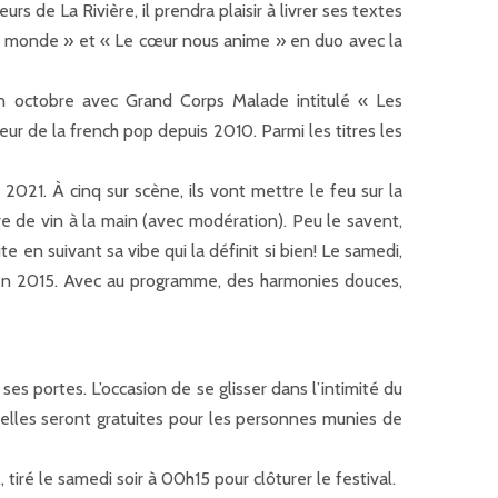
s de La Rivière, il prendra plaisir à livrer ses textes
u monde » et « Le cœur nous anime » en duo avec la
 en octobre avec Grand Corps Malade intitulé « Les
r de la french pop depuis 2010. Parmi les titres les
021. À cinq sur scène, ils vont mettre le feu sur la
e de vin à la main (avec modération). Peu le savent,
en suivant sa vibe qui la définit si bien! Le samedi,
en 2015. Avec au programme, des harmonies douces,
s portes. L’occasion de se glisser dans l’intimité du
 elles seront gratuites pour les personnes munies de
 tiré le samedi soir à 00h15 pour clôturer le festival.