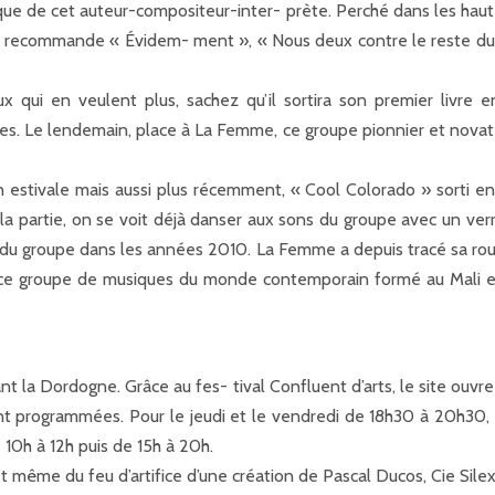
que de cet auteur-compositeur-inter- prète. Perché dans les hauteur
ous recommande « Évidem- ment », « Nous deux contre le reste d
x qui en veulent plus, sachez qu’il sortira son premier livre
s. Le lendemain, place à La Femme, ce groupe pionnier et novateu
estivale mais aussi plus récemment, « Cool Colorado » sorti en 2
a partie, on se voit déjà danser aux sons du groupe avec un verr
du groupe dans les années 2010. La Femme a depuis tracé sa route 
, ce groupe de musiques du monde contemporain formé au Mali 
 Dordogne. Grâce au fes- tival Confluent d’arts, le site ouvre se
ont programmées. Pour le jeudi et le vendredi de 18h30 à 20h30,
e 10h à 12h puis de 15h à 20h.
et même du feu d’artifice d’une création de Pascal Ducos, Cie Silex,