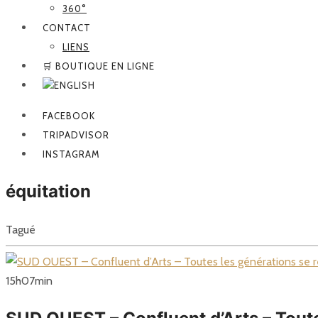
360°
CONTACT
LIENS
🛒 BOUTIQUE EN LIGNE
FACEBOOK
TRIPADVISOR
INSTAGRAM
équitation
Tagué
15
h
07
min