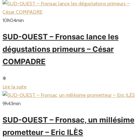
10
h
04
min
SUD-OUEST – Fronsac lance les
dégustations primeurs – César
COMPADRE
✻
Lire la suite
9
h
43
min
SUD-OUEST – Fronsac, un millésime
prometteur – Eric ILÈS