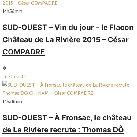
14
h
58
min
SUD-OUEST – Vin du jour – le Flacon
Château de La Rivière 2015 – César
COMPADRE
✻
Lire la suite
14
h
38
min
SUD-OUEST – À Fronsac, le château
de La Rivière recrute : Thomas DÔ