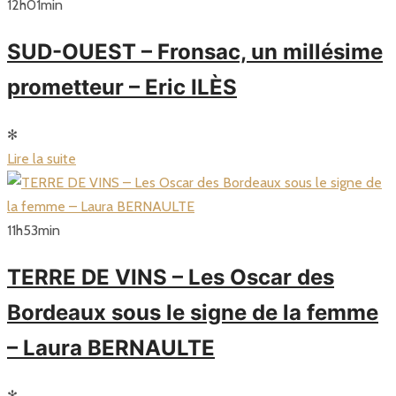
12
h
01
min
SUD-OUEST – Fronsac, un millésime
prometteur – Eric ILÈS
✻
Lire la suite
11
h
53
min
TERRE DE VINS – Les Oscar des
Bordeaux sous le signe de la femme
– Laura BERNAULTE
✻