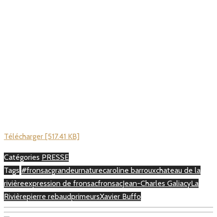
Télécharger [517.41 KB]
Catégories
PRESSE
Tags
#fronsacgrandeurnature
caroline barroux
chateau de la
rivière
expression de fronsac
fronsac
Jean-Charles Galiacy
La
Rivière
pierre rebaud
primeurs
Xavier Buffo