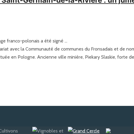
Saint-Germain-de-la-Rivière : un jume
age franco-polonais a été signé …
nariat avec la Communauté de communes du Fronsadais et de nom
située en Pologne. Ancienne ville minière, Piekary Slaskie, forte 