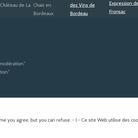
modération."
ion."
e you agree, but you can refuse. - I - Ce site Web utilise des c