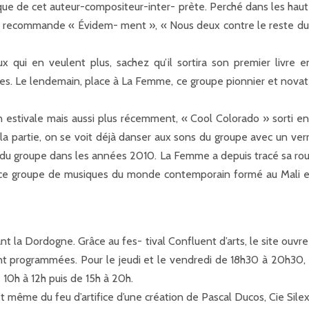
que de cet auteur-compositeur-inter- prète. Perché dans les hauteur
ous recommande « Évidem- ment », « Nous deux contre le reste d
x qui en veulent plus, sachez qu’il sortira son premier livre
s. Le lendemain, place à La Femme, ce groupe pionnier et novateu
estivale mais aussi plus récemment, « Cool Colorado » sorti en 2
a partie, on se voit déjà danser aux sons du groupe avec un verr
du groupe dans les années 2010. La Femme a depuis tracé sa route 
, ce groupe de musiques du monde contemporain formé au Mali 
 Dordogne. Grâce au fes- tival Confluent d’arts, le site ouvre se
ont programmées. Pour le jeudi et le vendredi de 18h30 à 20h30,
e 10h à 12h puis de 15h à 20h.
et même du feu d’artifice d’une création de Pascal Ducos, Cie Silex,