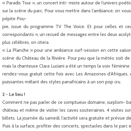
« Paradis Tour », un concert inti- miste autour de l’univers poéti
sur la scène du parc. Pour vous mettre dans l’ambiance, on v
pépite Pou-
pie, issue du programme TV The Voice. Et pour celles et ceu
correspondants », un recueil de messages entre les deux acolyte
plus célèbres, on citera
« La Planche » pour une ambiance surf-session en cette saison 
scène du Château de la Rivière. Pour peu que la météo soit de l
mais la chanteuse Clara Luciani a été un temps la voix féminine 
rendez-vous gratuit cette fois avec Les Amazones d’Afriques
puissantes mêlant des styles panafricains à un son pop cru.
2 - Le lieu !
Comment ne pas parler de ce somptueux domaine, surplom- bant la
château et même de visiter les caves souterraines. 4 visites s
billets. La journée du samedi, l’activité sera gratuite et prévue d
Puis à la surface, profiter des concerts, spectacles dans le parc 