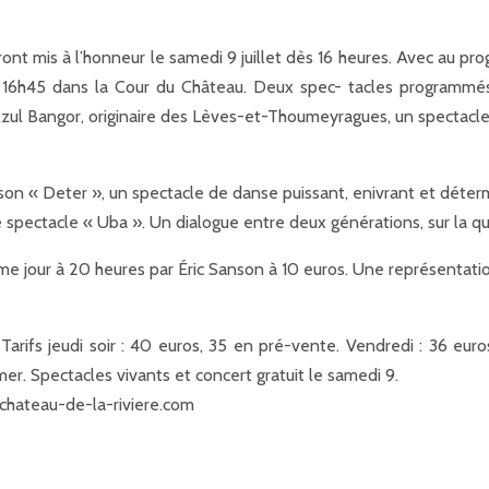
seront mis à l’honneur le samedi 9 juillet dès 16 heures. Avec au p
 16h45 dans la Cour du Château. Deux spec- tacles programmés 
 Azul Bangor, originaire des Lèves-et-Thoumeyragues, un spectacl
son « Deter », un spectacle de danse puissant, enivrant et déter
e spectacle « Uba ». Un dialogue entre deux générations, sur la qu
 jour à 20 heures par Éric Sanson à 10 euros. Une représentatio
. Tarifs jeudi soir : 40 euros, 35 en pré-vente. Vendredi : 36 eu
er. Spectacles vivants et concert gratuit le samedi 9.
.chateau-de-la-riviere.com