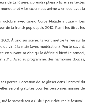
s de La Rivière, il prendra plaisir à livrer ses textes
u monde » et « Le cœur nous anime » en duo avec la
 en octobre avec Grand Corps Malade intitulé « Les
r de la french pop depuis 2010. Parmi les titres les
021. À cinq sur scène, ils vont mettre le feu sur la
e de vin à la main (avec modération). Peu le savent,
en suivant sa vibe qui la définit si bien! Le samedi,
en 2015. Avec au programme, des harmonies douces,
s portes. L’occasion de se glisser dans l’intimité du
 elles seront gratuites pour les personnes munies de
 tiré le samedi soir à 00h15 pour clôturer le festival.