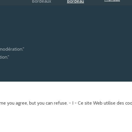
modération."
ion."
e you agree, but you can refuse. - I - Ce site Web utilise des c