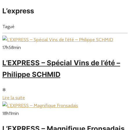
L’express
Tagué
17
h
58
min
L’EXPRESS – Spécial Vins de l’été –
Philippe SCHMID
✻
Lire la suite
18
h
11
min
L’EXPRESS – Magnifique Fronsadais