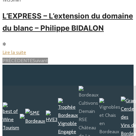
L’EXPRESS – L’extension du domaine
du blanc – Philippe BIDALON
✻
Lire la suite
Posts
PRÉCÉDENTE
Suivant
navigation