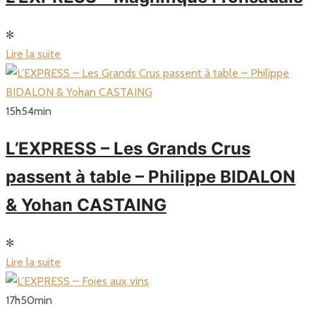
✻
Lire la suite
15
h
54
min
L’EXPRESS – Les Grands Crus
passent à table – Philippe BIDALON
& Yohan CASTAING
✻
Lire la suite
17
h
50
min