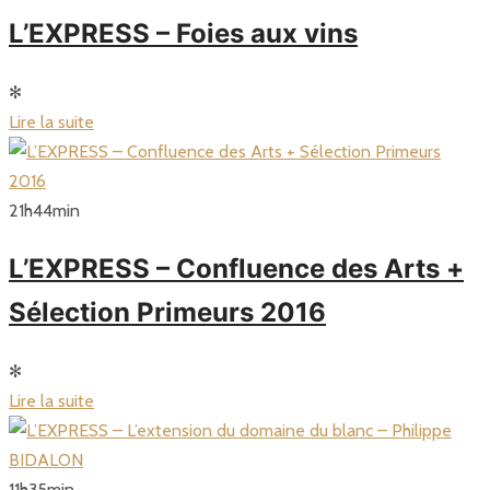
L’EXPRESS – Foies aux vins
✻
Lire la suite
21
h
44
min
L’EXPRESS – Confluence des Arts +
Sélection Primeurs 2016
✻
Lire la suite
11
h
35
min